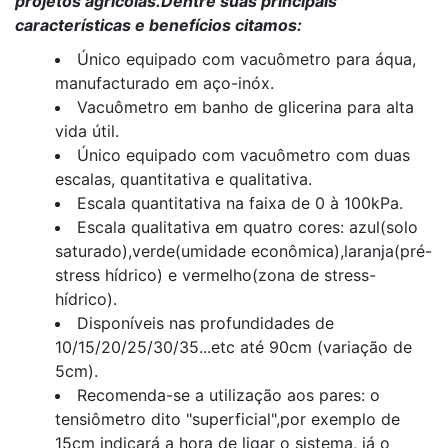
projetos agrícolas.Dentre suas principais
características e benefícios citamos:
Único equipado com vacuômetro para áqua,
manufacturado em aço-inóx.
Vacuômetro em banho de glicerina para alta
vida útil.
Único equipado com vacuômetro com duas
escalas, quantitativa e qualitativa.
Escala quantitativa na faixa de 0 à 100kPa.
Escala qualitativa em quatro cores: azul(solo
saturado),verde(umidade econômica),laranja(pré-
stress hídrico) e vermelho(zona de stress-
hídrico).
Disponíveis nas profundidades de
10/15/20/25/30/35...etc até 90cm (variação de
5cm).
Recomenda-se a utilização aos pares: o
tensiômetro dito "superficial",por exemplo de
15cm indicará a hora de ligar o sistema, já o